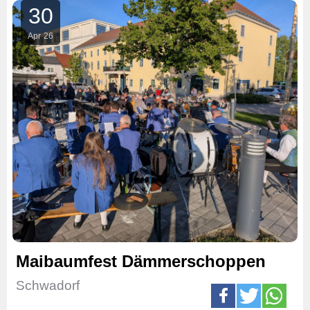
30
Apr
26
Maibaumfest Dämmerschoppen
Schwadorf