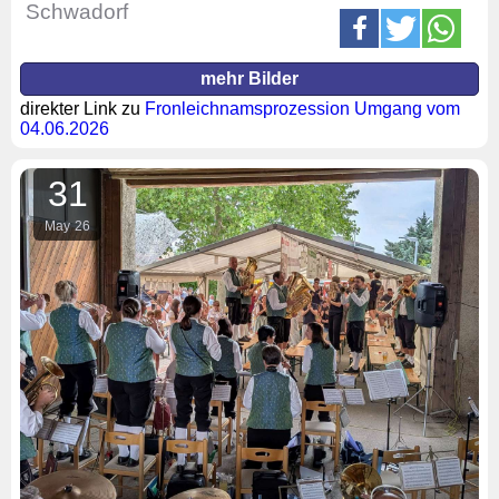
Schwadorf
mehr Bilder
direkter Link zu
Fronleichnamsprozession Umgang vom
04.06.2026
31
May
26