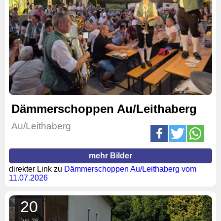
Dämmerschoppen Au/Leithaberg
Au/Leithaberg
mehr Bilder
direkter Link zu
Dämmerschoppen Au/Leithaberg vom
11.07.2026
20
Jun
26