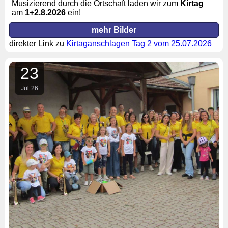
Musizierend durch die Ortschaft laden wir zum
Kirtag
am
1+2
.8.2026
ein!
mehr Bilder
direkter Link zu
Kirtaganschlagen Tag 2 vom 25.07.2026
23
Jul
26