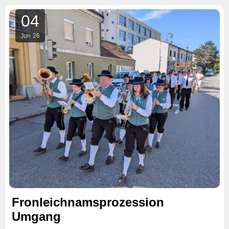
04
Jun
26
Fronleichnamsprozession
Umgang