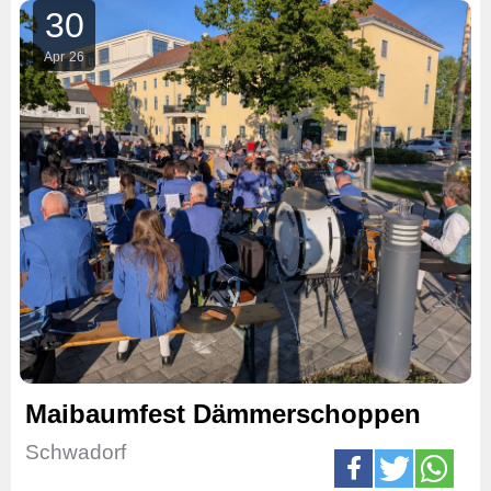
30
Apr
26
Maibaumfest Dämmerschoppen
Schwadorf