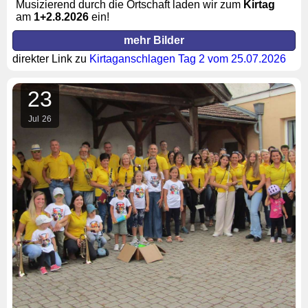
Musizierend durch die Ortschaft laden wir zum
Kirtag
am
1+2
.8.2026
ein!
mehr Bilder
direkter Link zu
Kirtaganschlagen Tag 2 vom 25.07.2026
23
Jul
26