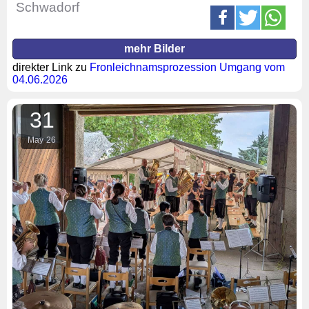
Schwadorf
mehr Bilder
direkter Link zu
Fronleichnamsprozession Umgang vom
04.06.2026
31
May
26