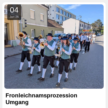
04
Jun
26
Fronleichnamsprozession
Umgang