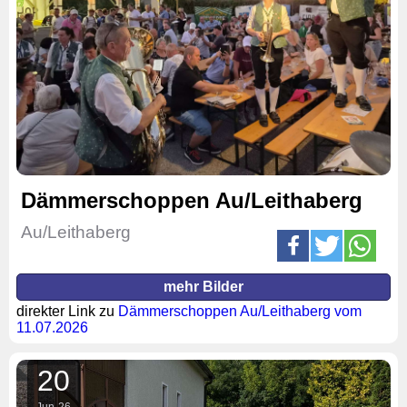
Dämmerschoppen Au/Leithaberg
Au/Leithaberg
mehr Bilder
direkter Link zu
Dämmerschoppen Au/Leithaberg vom
11.07.2026
20
Jun
26