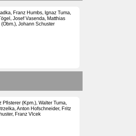
romadka, Franz Humbs, Ignaz Tuma,
Tögel, Josef Vasenda, Matthias
r (Obm.), Johann Schuster
z Pfisterer (Kpm.), Walter Tuma,
rzelka, Anton Hofschneider, Fritz
huster, Franz Vlcek