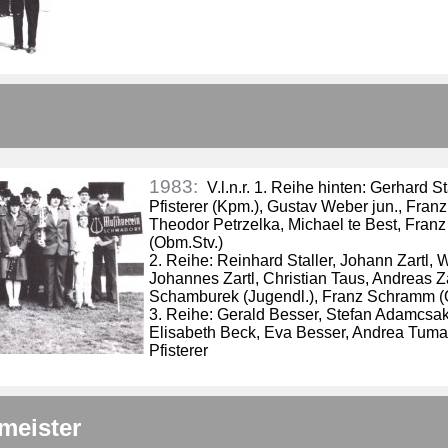
1983:
V.l.n.r. 1. Reihe hinten: Gerhard S
Pfisterer (Kpm.), Gustav Weber jun., Fran
Theodor Petrzelka, Michael te Best, Franz 
(Obm.Stv.)
2. Reihe: Reinhard Staller, Johann Zartl,
Johannes Zartl, Christian Taus, Andreas Z
Schamburek (Jugendl.), Franz Schramm (
3. Reihe: Gerald Besser, Stefan Adamcsak
Elisabeth Beck, Eva Besser, Andrea Tuma
Pfisterer
meister