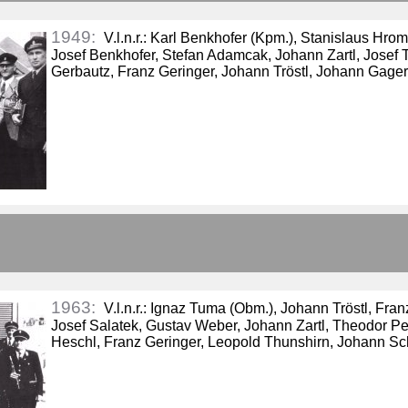
1949:
V.l.n.r.: Karl Benkhofer (Kpm.), Stanislaus H
Josef Benkhofer, Stefan Adamcak, Johann Zartl, Josef 
Gerbautz, Franz Geringer, Johann Tröstl, Johann Gage
1963:
V.l.n.r.: Ignaz Tuma (Obm.), Johann Tröstl, Fran
Josef Salatek, Gustav Weber, Johann Zartl, Theodor Pet
Heschl, Franz Geringer, Leopold Thunshirn, Johann Sc