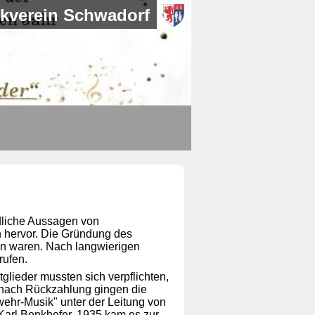
kverein Schwadorf
dliche Aussagen von
n hervor. Die Gründung des
den waren. Nach langwierigen
rufen.
lieder mussten sich verpflichten,
t nach Rückzahlung gingen die
wehr-Musik" unter der Leitung von
Karl Benkhofer. 1935 kam es zur