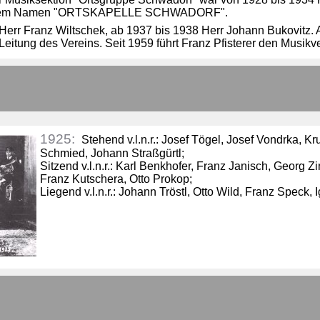
ter dem Namen "ORTSKAPELLE SCHWADORF".
 Herr Franz Wiltschek, ab 1937 bis 1938 Herr Johann Bukovitz.
eitung des Vereins. Seit 1959 führt Franz Pfisterer den Musikv
1925:
Stehend v.l.n.r.: Josef Tögel, Josef Vondrka, Kr
Schmied, Johann Straßgürtl;
Sitzend v.l.n.r.: Karl Benkhofer, Franz Janisch, Georg Z
Franz Kutschera, Otto Prokop;
Liegend v.l.n.r.: Johann Tröstl, Otto Wild, Franz Speck,