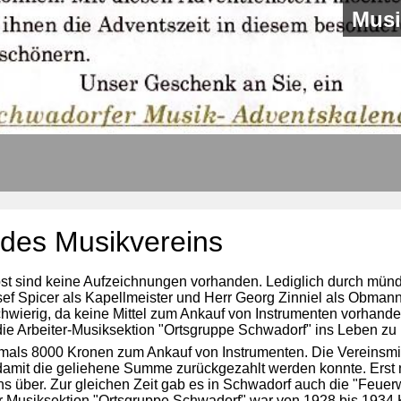
Musi
des Musikvereins
bst sind keine Aufzeichnungen vorhanden. Lediglich durch mün
ef Spicer als Kapellmeister und Herr Georg Zinniel als Obman
schwierig, da keine Mittel zum Ankauf von Instrumenten vorhan
e Arbeiter-Musiksektion "Ortsgruppe Schwadorf" ins Leben zu 
mals 8000 Kronen zum Ankauf von Instrumenten. Die Vereinsmitg
, damit die geliehene Summe zurückgezahlt werden konnte. Ers
ns über. Zur gleichen Zeit gab es in Schwadorf auch die "Feuer
r Musiksektion "Ortsgruppe Schwadorf" war von 1928 bis 1934 