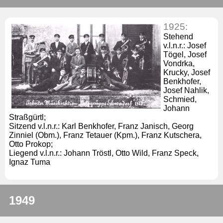
1925:
Stehend
v.l.n.r.: Josef
Tögel, Josef
Vondrka,
Krucky, Josef
Benkhofer,
Josef Nahlik,
Schmied,
Johann
Straßgürtl;
Sitzend v.l.n.r.: Karl Benkhofer, Franz Janisch, Georg
Zinniel (Obm.), Franz Tetauer (Kpm.), Franz Kutschera,
Otto Prokop;
Liegend v.l.n.r.: Johann Tröstl, Otto Wild, Franz Speck,
Ignaz Tuma
1949