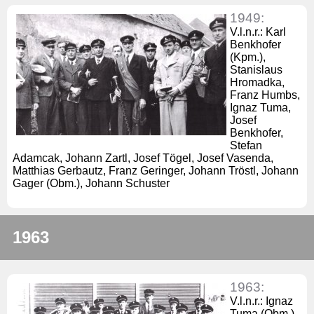
1949:
V.l.n.r.: Karl
Benkhofer
(Kpm.),
Stanislaus
Hromadka,
Franz Humbs,
Ignaz Tuma,
Josef
Benkhofer,
Stefan
Adamcak, Johann Zartl, Josef Tögel, Josef Vasenda,
Matthias Gerbautz, Franz Geringer, Johann Tröstl, Johann
Gager (Obm.), Johann Schuster
1963
1963:
V.l.n.r.: Ignaz
Tuma (Obm.),