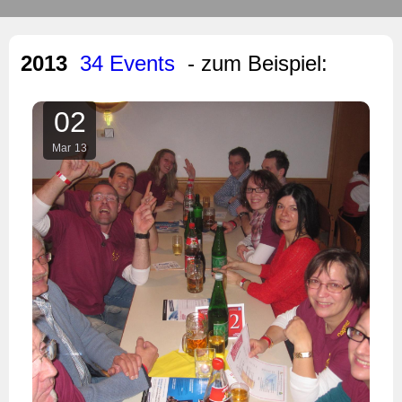
2013
34 Events
- zum Beispiel:
02
Mar
13