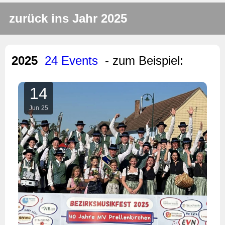
zurück ins Jahr 2025
2025
24 Events
- zum Beispiel:
14
Jun
25