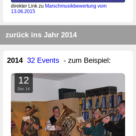
direkter Link zu
Marschmusikbewertung vom
13.06.2015
zurück ins Jahr 2014
2014
32 Events
- zum Beispiel:
12
Dec
14