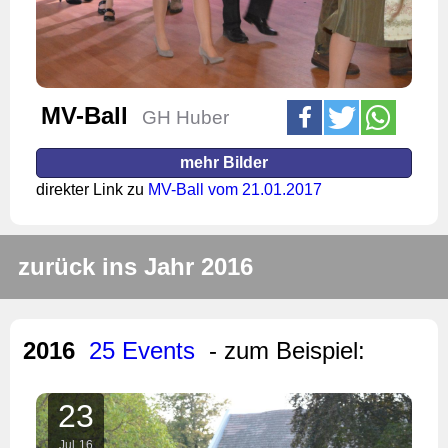
MV-Ball
GH Huber
mehr Bilder
direkter Link zu
MV-Ball vom 21.01.2017
zurück ins Jahr 2016
2016
25 Events
- zum Beispiel:
23
Jul
16