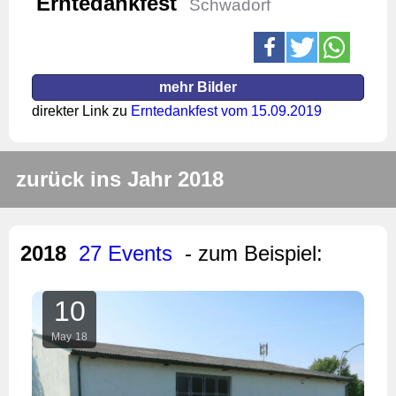
Erntedankfest
Schwadorf
mehr Bilder
direkter Link zu
Erntedankfest vom 15.09.2019
zurück ins Jahr 2018
2018
27 Events
- zum Beispiel:
10
May
18