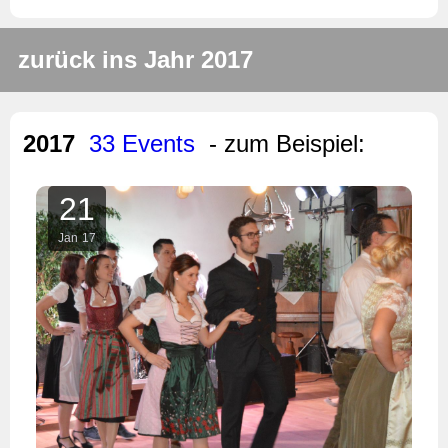
zurück ins Jahr 2017
2017
33 Events
- zum Beispiel:
21
Jan
17