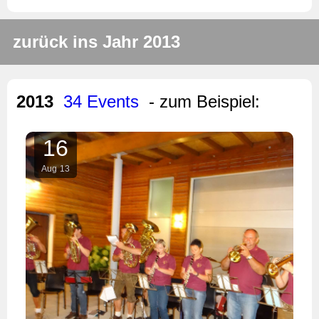
zurück ins Jahr 2013
2013
34 Events
- zum Beispiel:
16
Aug
13