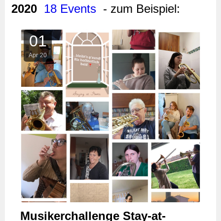
2020
18 Events
- zum Beispiel:
01
Apr
20
Musikerchallenge Stay-at-