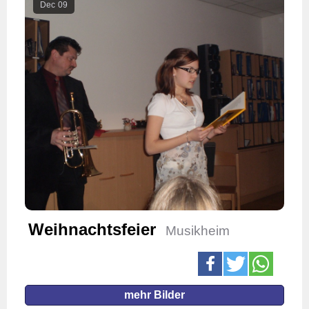
Dec
09
Weihnachtsfeier
Musikheim
mehr Bilder