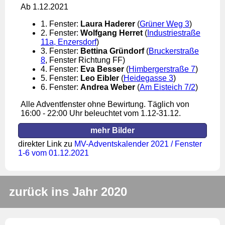
Ab 1.12.2021
1. Fenster:
Laura Haderer
(
Grüner Weg 3
)
2. Fenster:
Wolfgang Herret
(
Industriestraße
11a, Enzersdorf
)
3. Fenster:
Bettina Gründorf
(
Bruckerstraße
8
, Fenster Richtung FF)
4. Fenster:
Eva Besser
(
Himbergerstraße 7
)
5. Fenster:
Leo Eibler
(
Heidegasse 3
)
6. Fenster:
Andrea Weber
(
Am Eisteich 7/2
)
Alle Adventfenster ohne Bewirtung. Täglich von
16:00 - 22:00 Uhr beleuchtet vom 1.12-31.12.
mehr Bilder
direkter Link zu
MV-Adventskalender 2021 / Fenster
1-6 vom 01.12.2021
zurück ins Jahr 2020