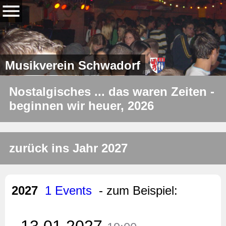
Musikverein Schwadorf
Nostalgisches ... das waren Zeiten -
beginnen wir heuer, 2026
zurück ins Jahr 2027
2027
1 Events
- zum Beispiel:
13.01.2027