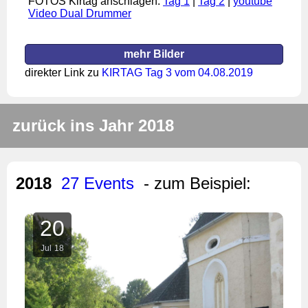
FOTOS Kirtag anschlagen:
Tag 1
|
Tag 2
|
youtube
Video Dual Drummer
mehr Bilder
direkter Link zu
KIRTAG Tag 3 vom 04.08.2019
zurück ins Jahr 2018
2018
27 Events
- zum Beispiel:
20
Jul
18