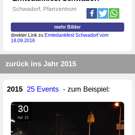
Schwadorf, Pfarrzentrum
mehr Bilder
direkter Link zu
Erntedankfest Schwadorf vom
18.09.2016
zurück ins Jahr 2015
2015
25 Events
- zum Beispiel:
30
Apr
15