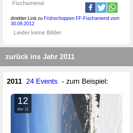
Fischamend
direkter Link zu
Frühschoppen FF-Fischamend vom
30.09.2012
Leider keine Bilder
zurück ins Jahr 2011
2011
24 Events
- zum Beispiel:
12
Mar
11