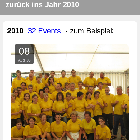
zurück ins Jahr 2010
2010
32 Events
- zum Beispiel:
08
Aug
10