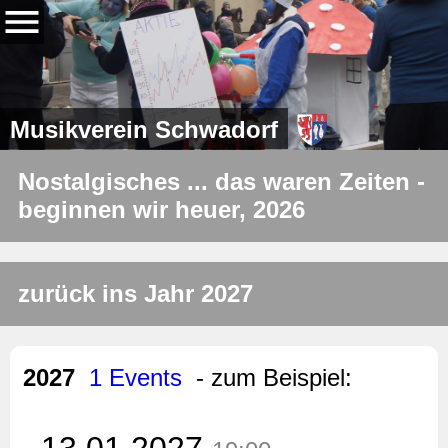
Musikverein Schwadorf
Nostalgisches ... das waren Zeiten -
beginnen wir heuer, 2026
zurück ins Jahr 2027
2027
1 Events
- zum Beispiel:
13.01.2027