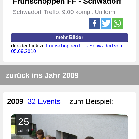
Frühschoppen FF - Schwadorf
Schwadorf
Treffp. 9:00 kompl. Uniform
mehr Bilder
direkter Link zu
Frühschoppen FF - Schwadorf vom
05.09.2010
zurück ins Jahr 2009
2009
32 Events
- zum Beispiel:
25
Jul
09