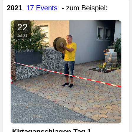
2021
17 Events
- zum Beispiel:
22
Jul
21
Kirtaganschlagen Tag 1