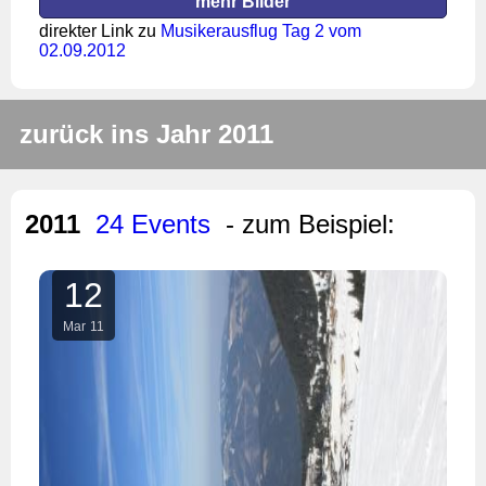
mehr Bilder
direkter Link zu
Musikerausflug Tag 2 vom
02.09.2012
zurück ins Jahr 2011
2011
24 Events
- zum Beispiel:
12
Mar
11