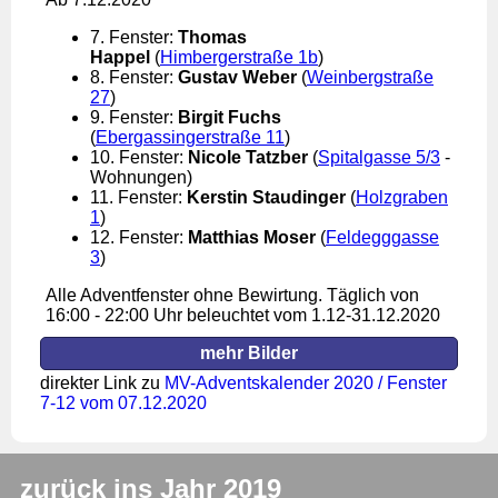
7. Fenster:
Thomas
Happel
(
Himbergerstraße 1b
)
8. Fenster:
Gustav Weber
(
Weinbergstraße
27
)
9. Fenster:
Birgit Fuchs
(
Ebergassingerstraße 11
)
10. Fenster:
Nicole Tatzber
(
Spitalgasse 5/3
-
Wohnungen)
11. Fenster:
Kerstin Staudinger
(
Holzgraben
1
)
12. Fenster:
Matthias Moser
(
Feldegggasse
3
)
Alle Adventfenster ohne Bewirtung. Täglich von
16:00 - 22:00 Uhr beleuchtet vom 1.12-31.12.2020
mehr Bilder
direkter Link zu
MV-Adventskalender 2020 / Fenster
7-12 vom 07.12.2020
zurück ins Jahr 2019