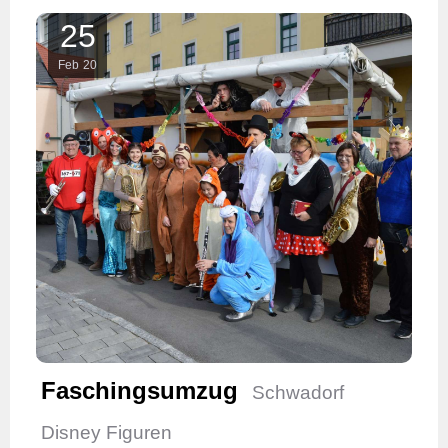
25
Feb
20
Faschingsumzug
Schwadorf
Disney Figuren