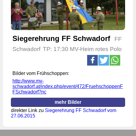
Siegerehrung FF Schwadorf
FF
Schwadorf
TP: 17:30 MV-Heim rotes Polo
Bilder vom Frühschoppen:
http://www.mv-
schwadorf.at/index.php/event/472/FruehschoppenF
FSchwadorf?nc
mehr Bilder
direkter Link zu
Siegerehrung FF Schwadorf vom
27.06.2015