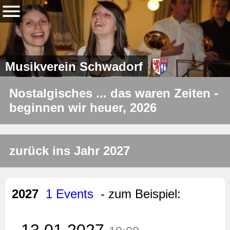
Musikverein Schwadorf
Nostalgisches ... das waren Zeiten -
beginnen wir heuer, 2026
zurück ins Jahr 2027
2027
1 Events
- zum Beispiel:
13.01.2027