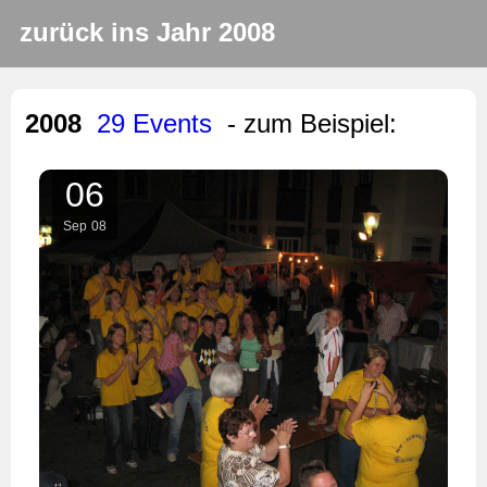
zurück ins Jahr 2008
2008
29 Events
- zum Beispiel:
06
Sep
08