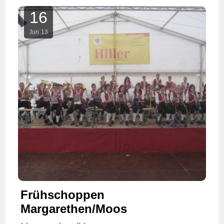
16
Jun
13
Frühschoppen
Margarethen/Moos