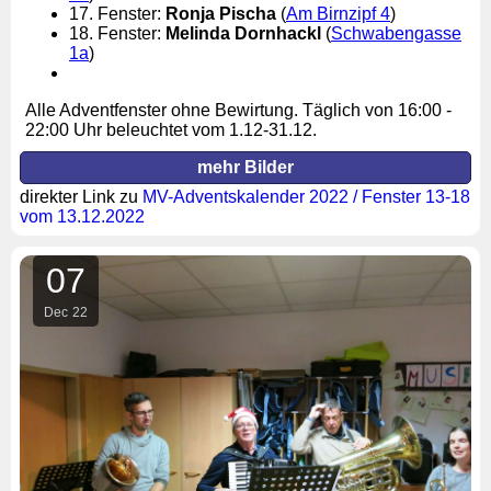
17. Fenster:
Ronja Pischa
(
Am Birnzipf 4
)
18. Fenster:
Melinda Dornhackl
(
Schwabengasse
1a
)
Alle Adventfenster ohne Bewirtung. Täglich von 16:00 -
22:00 Uhr beleuchtet vom 1.12-31.12.
mehr Bilder
direkter Link zu
MV-Adventskalender 2022 / Fenster 13-18
vom 13.12.2022
07
Dec
22