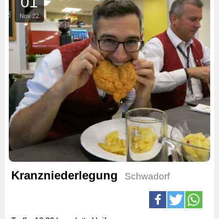
01
Nov
22
Kranzniederlegung
Schwadorf