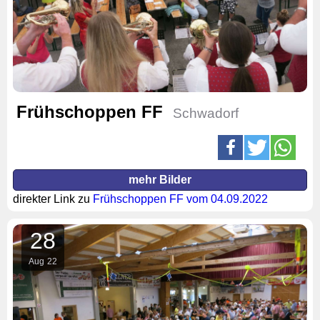
Frühschoppen FF
Schwadorf
mehr Bilder
direkter Link zu
Frühschoppen FF vom 04.09.2022
28
Aug
22