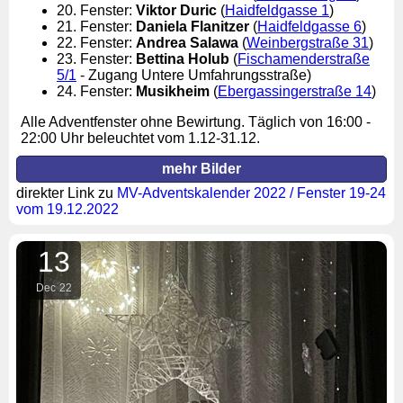
20. Fenster:
Viktor Duric
(
Haidfeldgasse 1
)
21. Fenster:
Daniela Flanitzer
(
Haidfeldgasse 6
)
22. Fenster:
Andrea Salawa
(
Weinbergstraße 31
)
23. Fenster:
Bettina Holub
(
Fischamenderstraße
5/1
- Zugang Untere Umfahrungsstraße)
24. Fenster:
Musikheim
(
Ebergassingerstraße 14
)
Alle Adventfenster ohne Bewirtung. Täglich von 16:00 -
22:00 Uhr beleuchtet vom 1.12-31.12.
mehr Bilder
direkter Link zu
MV-Adventskalender 2022 / Fenster 19-24
vom 19.12.2022
13
Dec
22