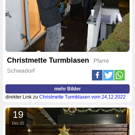
Christmette Turmblasen
Pfarre
Schwadorf
mehr Bilder
direkter Link zu
Christmette Turmblasen vom 24.12.2022
19
Dec
22