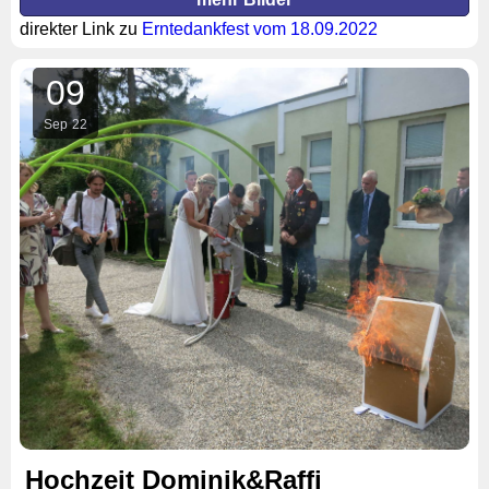
direkter Link zu
Erntedankfest vom 18.09.2022
09
Sep
22
Hochzeit Dominik&Raffi