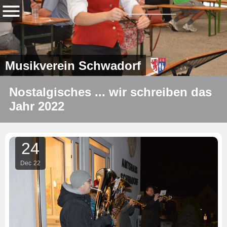
Musikverein Schwadorf
Nostalgisches ... wir schreiben das
Jahr 2022
24
Dec
22