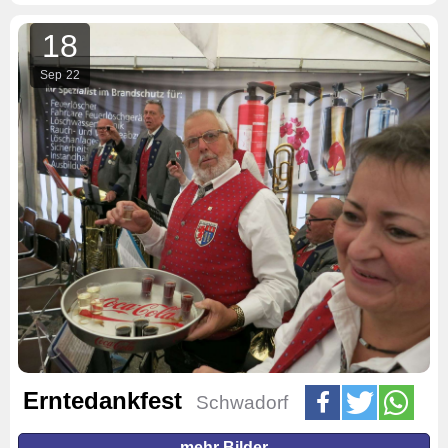
18
Sep
22
Erntedankfest
Schwadorf
mehr Bilder