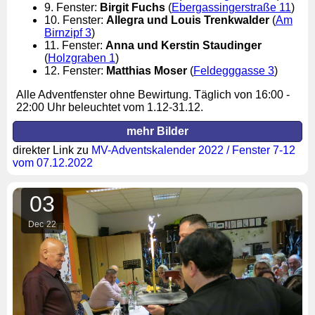
9. Fenster:
Birgit Fuchs
(
Ebergassingerstraße 11
)
10. Fenster:
Allegra und Louis Trenkwalder
(
Am
Birnzipf 3
)
11. Fenster:
Anna und
Kerstin Staudinger
(
Holzgraben 1
)
12. Fenster:
Matthias Moser
(
Feldegggasse 3
)
Alle Adventfenster ohne Bewirtung. Täglich von 16:00 -
22:00 Uhr beleuchtet vom 1.12-31.12.
mehr Bilder
direkter Link zu
MV-Adventskalender 2022 / Fenster 7-12
vom 07.12.2022
03
Dec
22