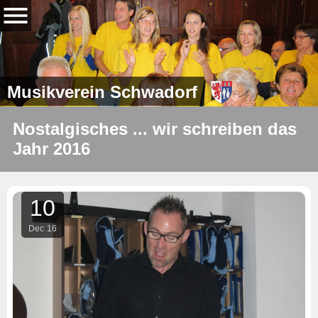
Musikverein Schwadorf
Nostalgisches ... wir schreiben das
Jahr 2016
10
Dec
16