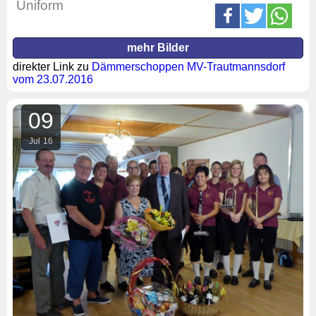
Uniform
mehr Bilder
direkter Link zu
Dämmerschoppen MV-Trautmannsdorf
vom 23.07.2016
09
Jul
16