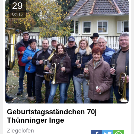
29
Oct
16
Geburtstagsständchen 70j
Thünninger Inge
Ziegelofen