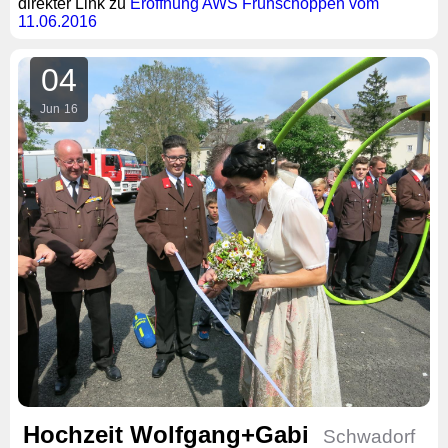
direkter Link zu
Eröffnung AWS Frühschoppen vom
11.06.2016
04
Jun
16
Hochzeit Wolfgang+Gabi
Schwadorf