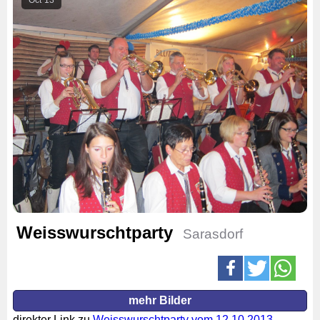
Weisswurschtparty
Sarasdorf
mehr Bilder
direkter Link zu
Weisswurschtparty vom 12.10.2013