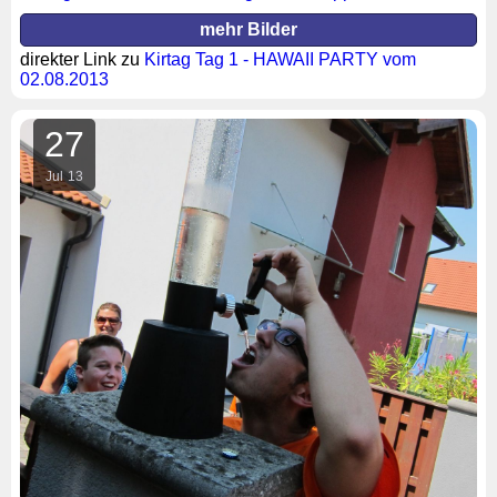
mehr Bilder
direkter Link zu
Kirtag Tag 1 - HAWAII PARTY vom
02.08.2013
27
Jul
13