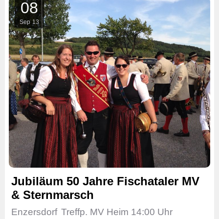
08
Sep
13
Jubiläum 50 Jahre Fischataler MV
& Sternmarsch
Enzersdorf
Treffp. MV Heim 14:00 Uhr