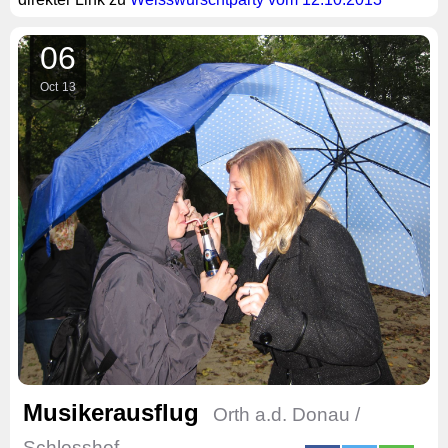
06
Oct
13
Musikerausflug
Orth a.d. Donau /
Schlosshof