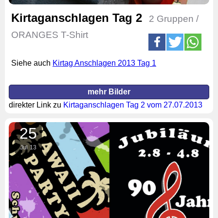
Kirtaganschlagen Tag 2
2 Gruppen /
ORANGES T-Shirt
Siehe auch
Kirtag Anschlagen 2013 Tag 1
mehr Bilder
direkter Link zu
Kirtaganschlagen Tag 2 vom 27.07.2013
25
Jul
13