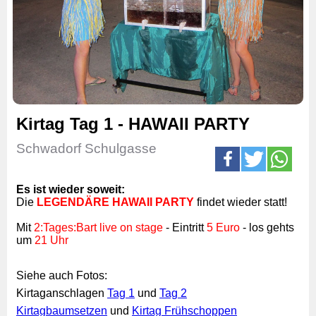
Kirtag Tag 1 - HAWAII PARTY
Schwadorf Schulgasse
Es ist wieder soweit:
Die
LEGENDÄRE HAWAII PARTY
findet wieder statt!
Mit
2:Tages:Bart live on stage
- Eintritt
5 Euro
- los gehts
um
21 Uhr
Siehe auch Fotos:
Kirtaganschlagen
Tag 1
und
Tag 2
Kirtagbaumsetzen
und
Kirtag Frühschoppen