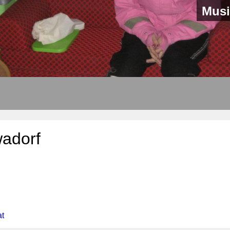
Musi
adorf
at