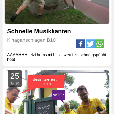
Schnelle Musikkanten
Kirtaganschlagen B10
AAAAHHH jetzt homs mi blitzt, weu i zu schnö gspühht
hob!
25
Jul
20