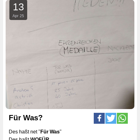
13
Apr
25
Für Was?
Des haßt net "
Für Was
"
Des haßt
WOFÜR