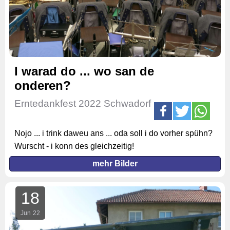
I warad do ... wo san de
onderen?
Erntedankfest 2022 Schwadorf
Nojo ... i trink daweu ans ... oda soll i do vorher spühn?
Wurscht - i konn des gleichzeitig!
mehr Bilder
18
Jun
22