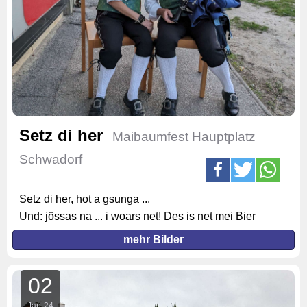
Setz di her
Maibaumfest Hauptplatz
Schwadorf
Setz di her, hot a gsunga ...
Und: jössas na ... i woars net! Des is net mei Bier
mehr Bilder
02
Jan
24