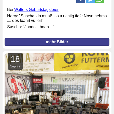
Bei
Walters Geburtstagsfeier
Harry: "Sascha, do muaßt so a richtig tiafe Nosn nehma
.... des foahrt vui ei!"
Sascha: "Joooo .. boah ..."
mehr Bilder
18
Sep
22