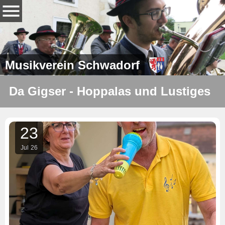
Musikverein Schwadorf
Da Gigser - Hoppalas und Lustiges
23
Jul
26