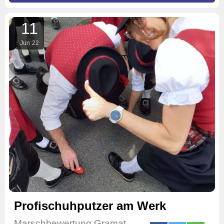
11
Jun
22
Profischuhputzer am Werk
Marschbewertung Gramat