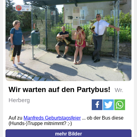
Wir warten auf den Partybus!
Wr.
Herberg
Auf zu
Manfreds Geburtstagsfeier
... ob der Bus diese
(Hunds-)Truppe mitnimmt? ;-)
mehr Bilder