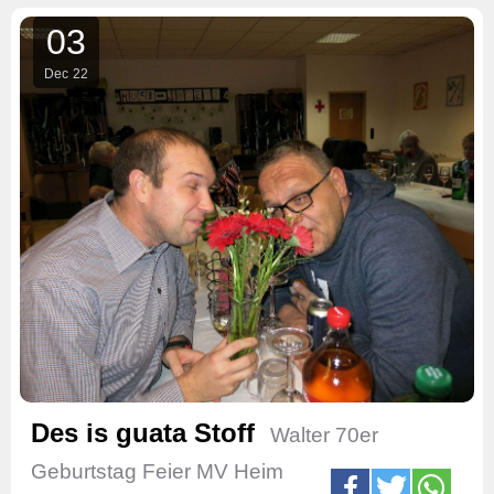
03
Dec
22
Des is guata Stoff
Walter 70er
Geburtstag Feier MV Heim