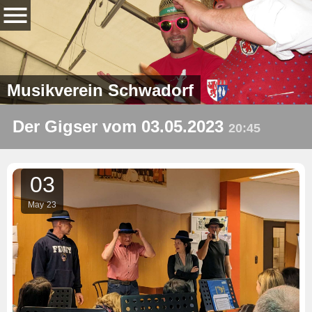
Musikverein Schwadorf
Der Gigser vom 03.05.2023
20:45
03
May
23