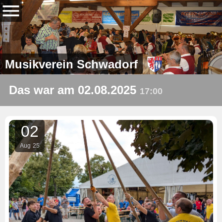
Musikverein Schwadorf
Das war am 02.08.2025
17:00
02
Aug
25