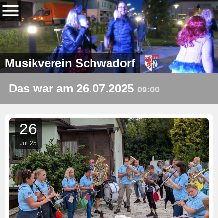
Musikverein Schwadorf
Das war am 26.07.2025
09:00
26
Jul
25