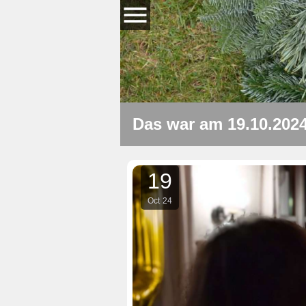
Das war am 19.10.202
19
Oct
24