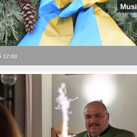
Musi
4
17:00