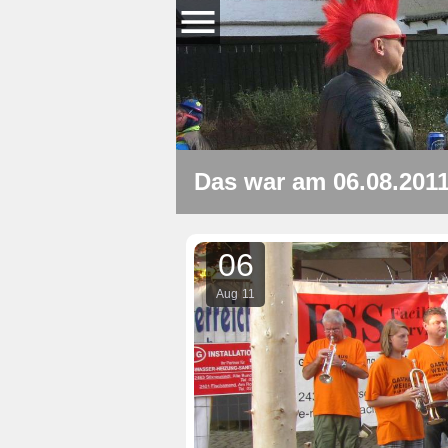
Das war am 06.08.201
06
Aug
11