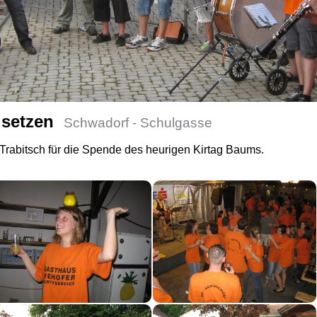
 setzen
Schwadorf - Schulgasse
Trabitsch für die Spende des heurigen Kirtag Baums.