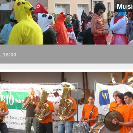
Musi
1
18:00